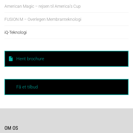
American Magic – rejsen til America’s Cup
FUSION M – Overlegen Membranteknologi
iQ-Teknologi
Hent brochure
Få et tilbud
OM OS