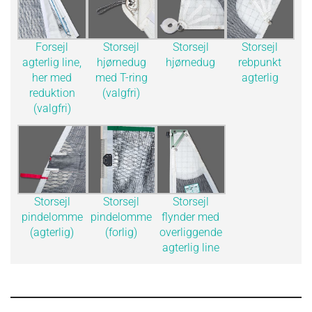
Forsejl
Storsejl
Storsejl
Storsejl
agterlig line,
hjørnedug
hjørnedug
rebpunkt
her med
med T-ring
agterlig
reduktion
(valgfri)
(valgfri)
Storsejl
Storsejl
Storsejl
pindelomme
pindelomme
flynder med
(agterlig)
(forlig)
overliggende
agterlig line