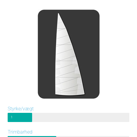
Styrke/vægt
1
Trimbarhed