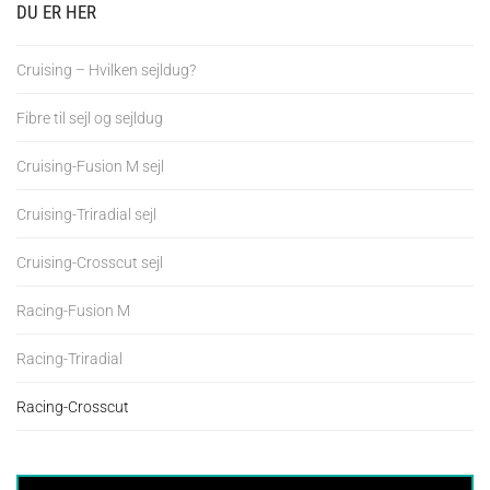
DU ER HER
Cruising – Hvilken sejldug?
Fibre til sejl og sejldug
Cruising-Fusion M sejl
Cruising-Triradial sejl
Cruising-Crosscut sejl
Racing-Fusion M
Racing-Triradial
Racing-Crosscut