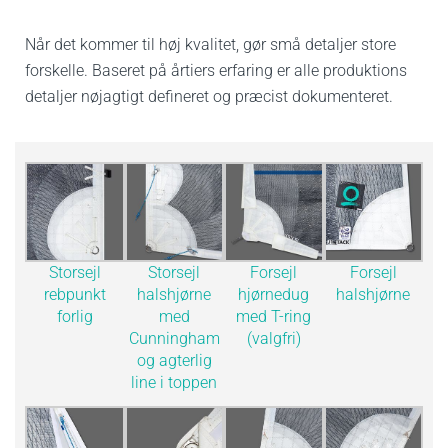
Når det kommer til høj kvalitet, gør små detaljer store
forskelle. Baseret på årtiers erfaring er alle produktions
detaljer nøjagtigt defineret og præcist dokumenteret.
Storsejl
Storsejl
Forsejl
Forsejl
rebpunkt
halshjørne
hjørnedug
halshjørne
forlig
med
med T-ring
Cunningham
(valgfri)
og agterlig
line i toppen