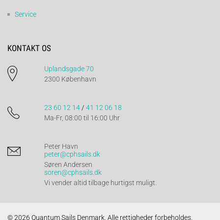
Service
KONTAKT OS
Uplandsgade 70
2300 København
23 60 12 14
/
41 12 06 18
Ma-Fr, 08:00 til 16:00 Uhr
Peter Havn
peter@cphsails.dk
Søren Andersen
soren@cphsails.dk
Vi vender altid tilbage hurtigst muligt.
© 2026 Quantum Sails Denmark. Alle rettigheder forbeholdes.