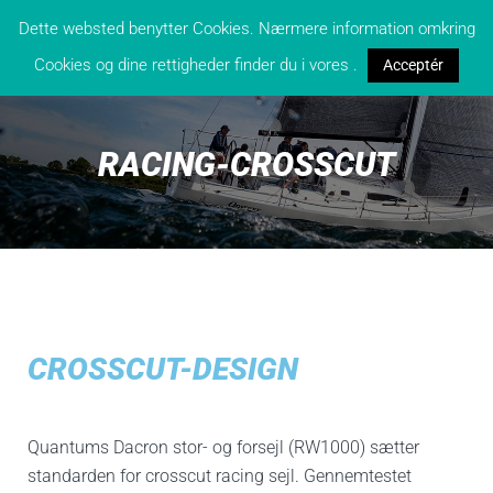
Dette websted benytter Cookies. Nærmere information omkring
Cookies og dine rettigheder finder du i vores .
Acceptér
RACING-CROSSCUT
CROSSCUT-DESIGN
Quantums Dacron stor- og forsejl (RW1000) sætter
standarden for crosscut racing sejl. Gennemtestet