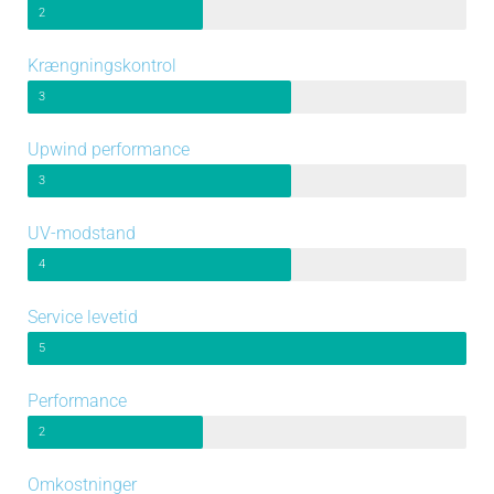
2
Krængningskontrol
3
Upwind performance
3
UV-modstand
4
Service levetid
5
Performance
2
Omkostninger