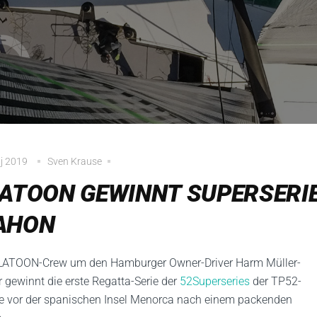
j 2019
Sven Krause
ATOON GEWINNT SUPERSERIE
AHON
LATOON-Crew um den Hamburger Owner-Driver Harm Müller-
r gewinnt die erste Regatta-Serie der
52Superseries
der TP52-
e vor der spanischen Insel Menorca nach einem packenden