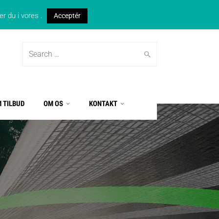
Facebook
YouTube
Instagram
r du i vores .
Acceptér
 TILBUD
OM OS
KONTAKT