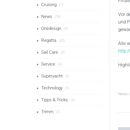
Finale
Cruising
(7)
Vor 
News
(29)
und P
Onedesign
(4)
gewan
Regatta
(22)
Alle 
http:
Sail Care
(3)
Service
Highl
(5)
Superyacht
(2)
Technology
(5)
News
,
Tipps & Tricks
(4)
Trimm
(2)