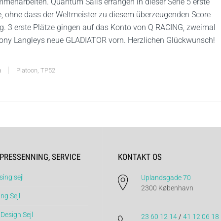
menarbeiten. Quantum Sails errangen in dieser Serie 5 erste
e, ohne dass der Weltmeister zu diesem überzeugenden Score
ug. 3 erste Plätze gingen auf das Konto von Q RACING, zweimal
ony Langleys neue GLADIATOR vorn. Herzlichen Glückwunsch!
a
Platoon
,
TP52
 PRESSENNING, SERVICE
KONTAKT OS
sing sejl
Uplandsgade 70
2300 København
ng Sejl
Design Sejl
23 60 12 14
/
41 12 06 18