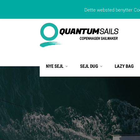
Uplandsgade 70, 2300 København
23601
Dette websted benytter Coo
NYE SEJL
SEJL DUG
LAZY BAG