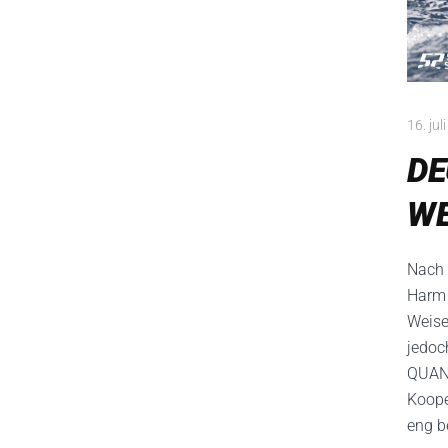
16. jul
DE
WE
Nach 
Harm 
Weise
jedoc
QUANT
Koop
eng b