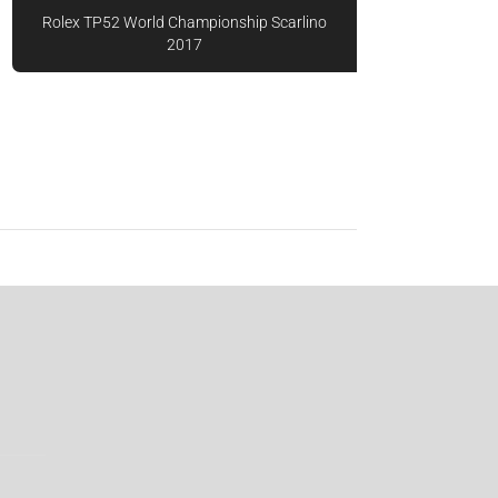
Rolex TP52 World Championship Scarlino
2017