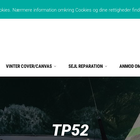
214
/
41120618
kies. Nærmere information omkring Cookies og dine rettigheder finde
VINTER COVER/CANVAS
SEJL REPARATION
ANMOD OM
TP52