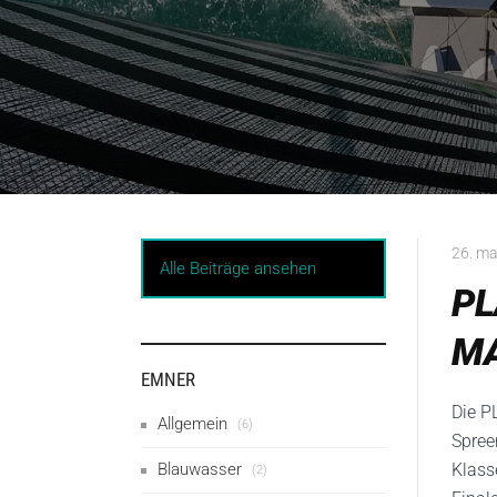
26. ma
Alle Beiträge ansehen
PL
M
EMNER
Die P
Allgemein
(6)
Spree
Blauwasser
Klass
(2)