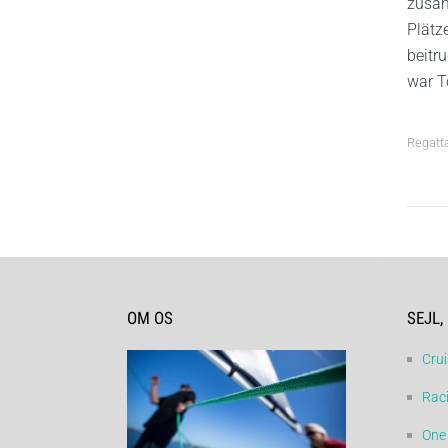
zusam
Plätz
beitr
war T
Regatt
OM OS
SEJL,
Crui
Raci
One 